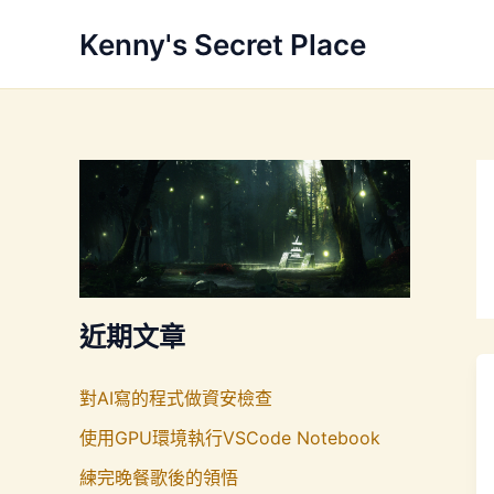
跳
Kenny's Secret Place
至
主
要
內
容
近期文章
對AI寫的程式做資安檢查
使用GPU環境執行VSCode Notebook
練完晚餐歌後的領悟